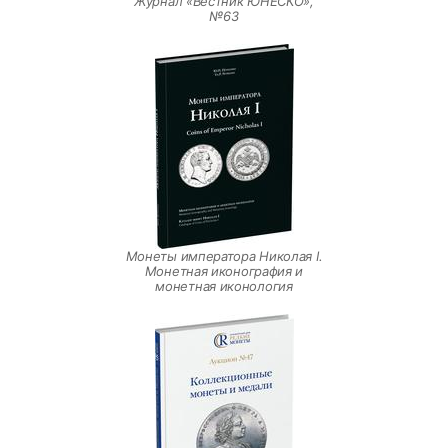
Журнал «Вестник ЮНЕСКО»,
№63
Монеты императора Николая I.
Монетная иконография и
монетная иконология