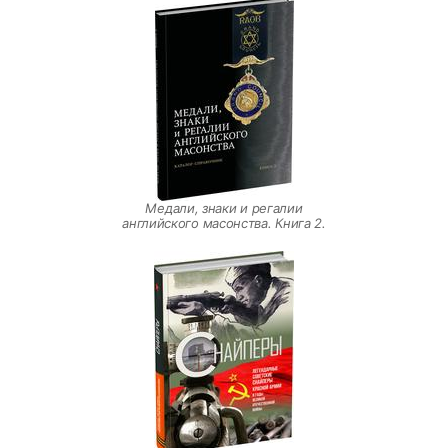
Медали, знаки и регалии
английского масонства. Книга 2.