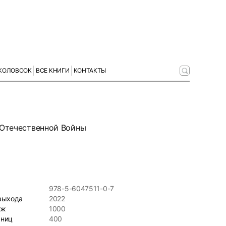
КОЛОBOOK
ВСЕ КНИГИ
КОНТАКТЫ
 Отечественной Войны
978-5-6047511-0-7
выхода
2022
аж
1000
аниц
400