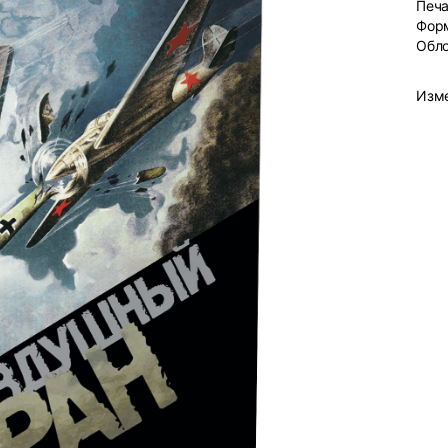
Печа
Фор
Обл
Изм