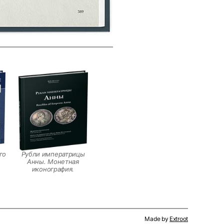
го
Рубли императрицы
Анны. Монетная
иконография.
Made by
Extroot