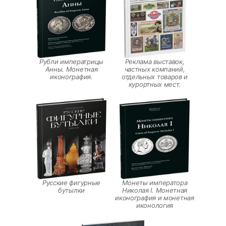
Рубли императрицы
Реклама выставок,
Анны. Монетная
частных компаний,
иконография.
отдельных товаров и
курортных мест.
Русские фигурные
Монеты императора
бутылки
Николая I. Монетная
иконография и монетная
иконология