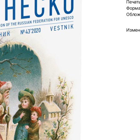
Печат
Форма
Облож
Измен