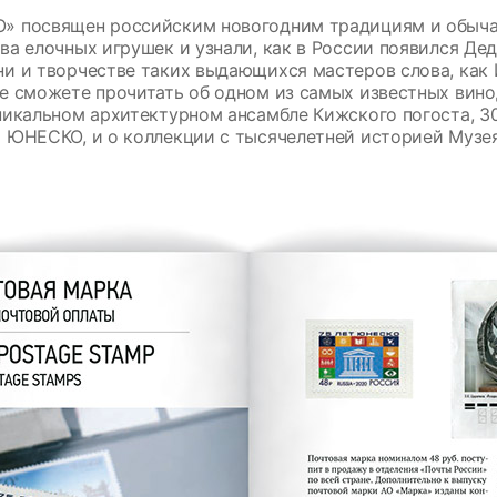
» посвящен российским новогодним традициям и обыча
ва елочных игрушек и узнали, как в России появился Де
и и творчестве таких выдающихся мастеров слова, как 
е сможете прочитать об одном из самых известных вин
никальном архитектурном ансамбле Кижского погоста, 30
 ЮНЕСКО, и о коллекции с тысячелетней историей Музе