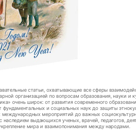
авательные статьи, охватывающие все сферы взаимодей
арной организацией по вопросам образования, науки и 
ика» очень широк: от развития современного образован
т фундаментальных и социальных наук до защиты этноку
х международных мероприятий до важных социокультурн
с наследием выдающихся ученых, врачей, педагогов, де
 укрепление мира и взаимопонимания между народами.