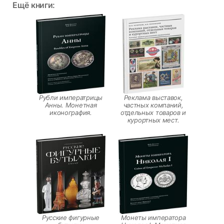
Ещё книги:
Рубли императрицы
Реклама выставок,
Анны. Монетная
частных компаний,
иконография.
отдельных товаров и
курортных мест.
Русские фигурные
Монеты императора