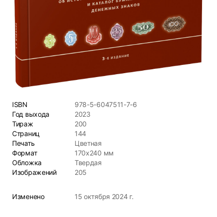
ISBN
978-5-6047511-7-6
Год выхода
2023
Тираж
200
Страниц
144
Печать
Цветная
Формат
170х240 мм
Обложка
Твердая
Изображений
205
Изменено
15 октября 2024 г.