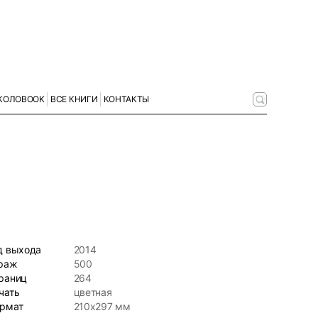
КОЛОBOOK
ВСЕ КНИГИ
КОНТАКТЫ
д выхода
2014
раж
500
раниц
264
чать
цветная
рмат
210х297 мм