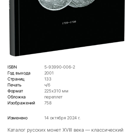
ISBN
5-93990-006-2
Год выхода
2001
Страниц
133
Печать
ч/б
Формат
225x310 мм
Обложка
переплет
Изображений
758
Изменено
14 октября 2024 г.
Каталог русских монет XVIII века — классический