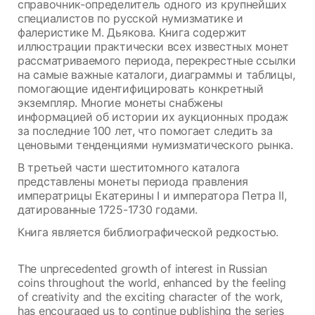
справочник-определитель одного из крупнейших
специалистов по русской нумизматике и
фалеристике М. Дьякова. Книга содержит
иллюстрации практически всех известных монет
рассматриваемого периода, перекрестные ссылки
на самые важные каталоги, диаграммы и таблицы,
помогающие идентифицировать конкретный
экземпляр. Многие монеты снабжены
информацией об истории их аукционных продаж
за последние 100 лет, что помогает следить за
ценовыми тенденциями нумизматического рынка.
В третьей части шеститомного каталога
представлены монеты периода правления
императрицы Екатерины I и императора Петра II,
датированные 1725-1730 годами.
Книга является библиографической редкостью.
The unprecedented growth of interest in Russian
coins throughout the world, enhanced by the feeling
of creativity and the exciting character of the work,
has encouraged us to continue publishing the series