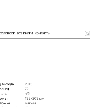
КОЛОBOOK
ВСЕ КНИГИ
КОНТАКТЫ
д выхода
2015
раниц
72
чать
ч/б
рмат
133х203 мм
ложка
мягкая