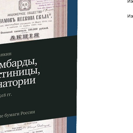
Из
Из