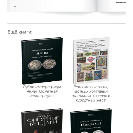
Ещё книги:
Рубли императрицы
Реклама выставок,
Анны. Монетная
частных компаний,
иконография.
отдельных товаров и
курортных мест.