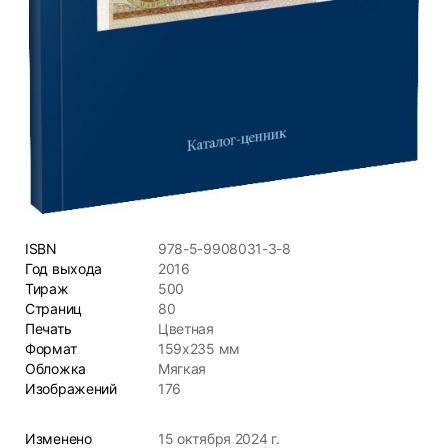
ISBN
978-5-9908031-3-8
Год выхода
2016
Тираж
500
Страниц
80
Печать
Цветная
Формат
159x235 мм
Обложка
Мягкая
Изображений
176
Изменено
15 октября 2024 г.