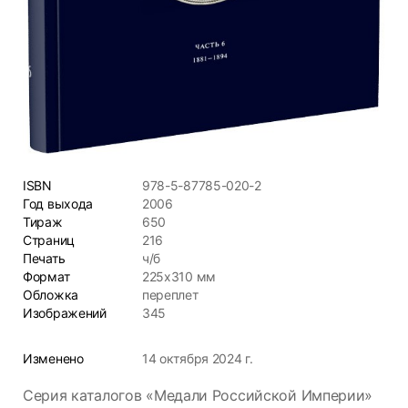
ISBN
978-5-87785-020-2
Год выхода
2006
Тираж
650
Страниц
216
Печать
ч/б
Формат
225х310 мм
Обложка
переплет
Изображений
345
Изменено
14 октября 2024 г.
Серия каталогов «Медали Российской Империи»