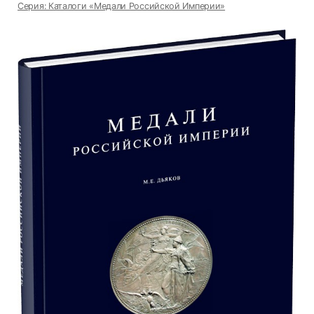
Серия: Ка­та­ло­ги «Ме­да­ли Рос­сий­ской Им­пе­рии»