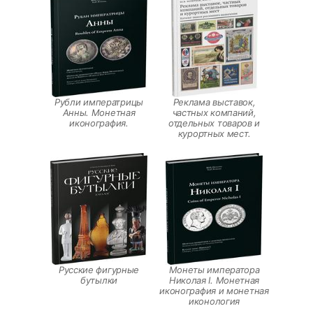
Рубли императрицы
Реклама выставок,
Анны. Монетная
частных компаний,
иконография.
отдельных товаров и
курортных мест.
Русские фигурные
Монеты императора
бутылки
Николая I. Монетная
иконография и монетная
иконология