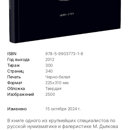
ISBN
978-5-9903773-1-8
Год выхода
2012
Тираж
300
Страниц
340
Печать
Черно-белая
Формат
225x310 мм
Обложка
Твердая
Изображений
2500
Изменено
15 октября 2024 г.
В книге одного из крупнейших специалистов по
русской нумизматике и фалеристике М. Дьякова