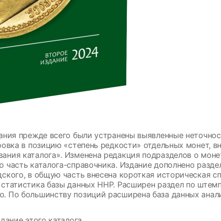
дания прежде всего были устранены выявленные неточно
ровка в позицию «степень редкости» отдельных монет, в
ния каталога». Изменена редакция подразделов о монет
 часть каталога-справочника. Издание дополнено разд
ского, в общую часть внесена короткая историческая сп
статистика базы данных ННР. Расширен раздел по штемп
 По большинству позиций расширена база данных анал
дание этого каталога.