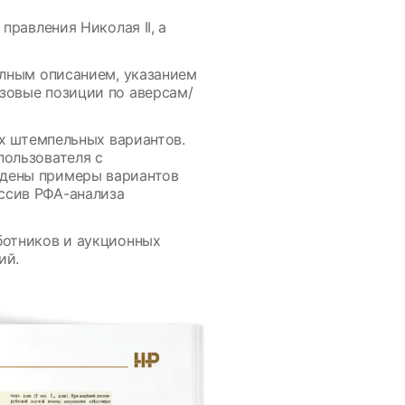
правления Николая II, а
олным описанием, указанием
зовые позиции по аверсам/
ых штемпельных вариантов.
пользователя с
едены примеры вариантов
ссив РФА-анализа
ботников и аукционных
ий.