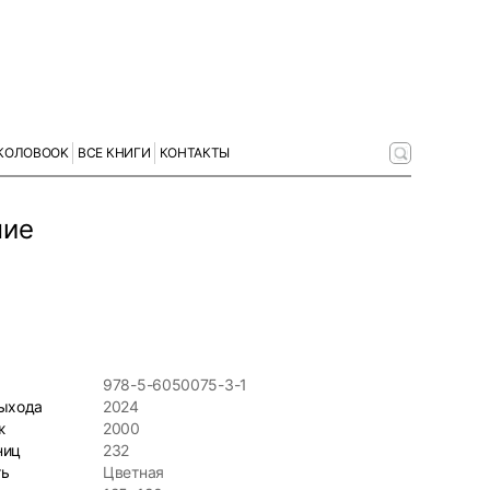
КОЛОBOOK
ВСЕ КНИГИ
КОНТАКТЫ
ние
978-5-6050075-3-1
выхода
2024
ж
2000
ниц
232
ть
Цветная