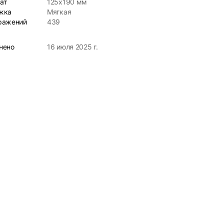
ат
125x190 мм
жка
Мягкая
ражений
439
нено
16 июля 2025 г.