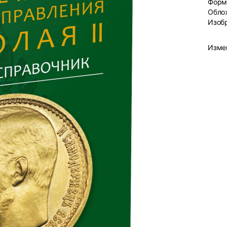
Форм
Обло
Изоб
Изме