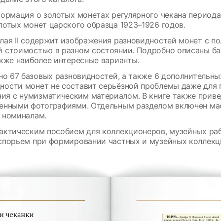
ормация о золотых монетах регулярного чекана периода 
лотых монет царского образца 1923–1926 годов.
лая II содержит изображения разновидностей монет с п
й стоимостью в разном состоянии. Подробно описаны ба
акже наиболее интересные варианты.
ено 67 базовых разновидностей, а также 6 дополнительн
ости монет не составит серьёзной проблемы даже для 
я с нумизматическим материалом. В книге также прив
венными фотографиями. Отдельным разделом включен ма
 номиналам.
актическим пособием для коллекционеров, музейных ра
спорьем при формировании частных и музейных коллекц