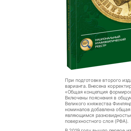
При подготовке второго из
варианта. Внесена корректи
«Общая концепция формирова
Включены пояснения в общую
Великого княжества Финлянд
номиналов добавлена общая 
являющимся разновидностью.
поверхностного слоя (РФА).
В 2019 году вышло
первое
из