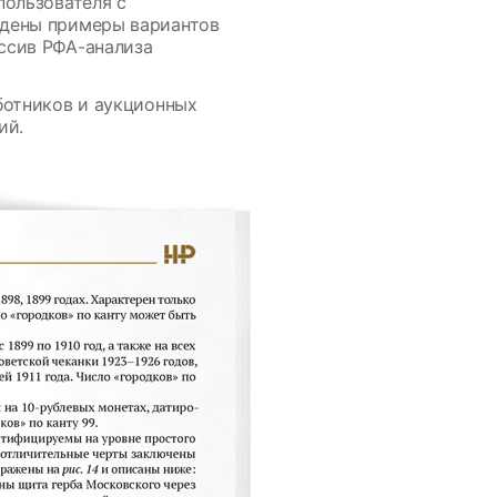
пользователя с
едены примеры вариантов
ссив РФА-анализа
ботников и аукционных
ий.