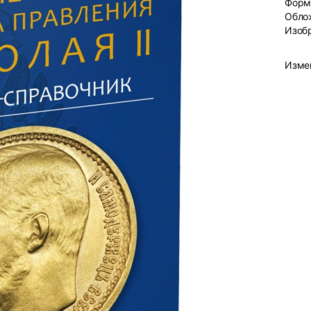
Форм
Обло
Изоб
Изме