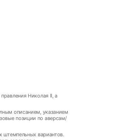
правления Николая II, а
олным описанием, указанием
зовые позиции по аверсам/
ых штемпельных вариантов.