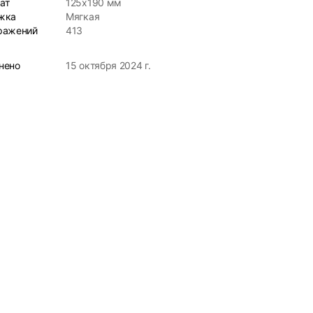
ат
125x190 мм
жка
Мягкая
ражений
413
нено
15 октября 2024 г.