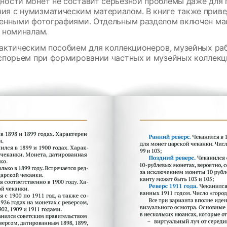
ости монет не составит серьёзной проблемы даже для 
я с нумизматическим материалом. В книге также прив
венными фотографиями. Отдельным разделом включен ма
 номиналам.
актическим пособием для коллекционеров, музейных ра
спорьем при формировании частных и музейных коллекц