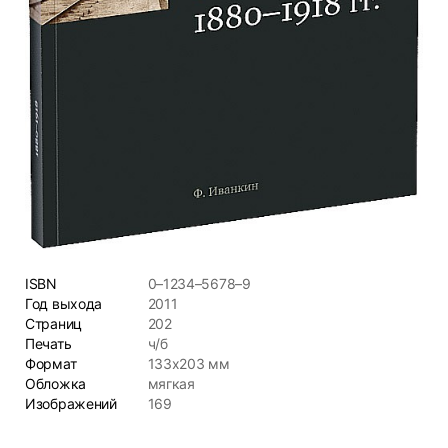
ISBN
0–1234–5678–9
Год выхода
2011
Страниц
202
Печать
ч/б
Формат
133х203 мм
Обложка
мягкая
Изображений
169