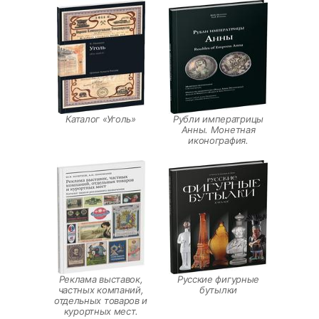
Каталог «Уголь»
Рубли императрицы
Анны. Монетная
иконография.
Реклама выставок,
Русские фигурные
частных компаний,
бутылки
отдельных товаров и
курортных мест.