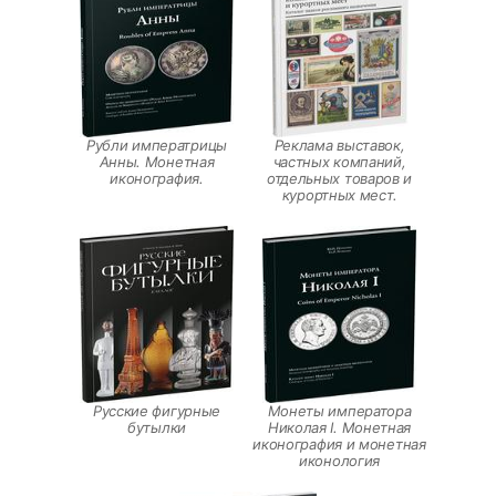
Рубли императрицы
Реклама выставок,
Анны. Монетная
частных компаний,
иконография.
отдельных товаров и
курортных мест.
Русские фигурные
Монеты императора
бутылки
Николая I. Монетная
иконография и монетная
иконология