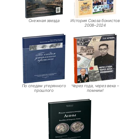
Снежная звезда
История Союза бонистов
2008–2024
По следам утерянного
Через года, через века –
прошлого
помним!