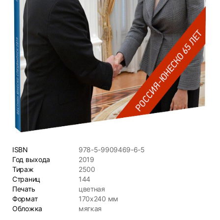
ISBN
978-5-9909469-6-5
Год выхода
2019
Тираж
2500
Страниц
144
Печать
цветная
Формат
170х240 мм
Обложка
мягкая