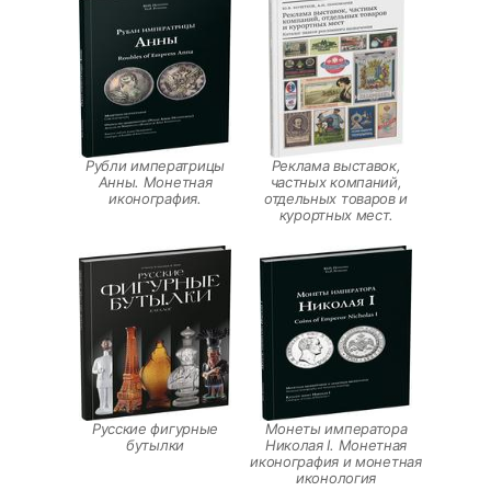
Рубли императрицы
Реклама выставок,
Анны. Монетная
частных компаний,
иконография.
отдельных товаров и
курортных мест.
Русские фигурные
Монеты императора
бутылки
Николая I. Монетная
иконография и монетная
иконология