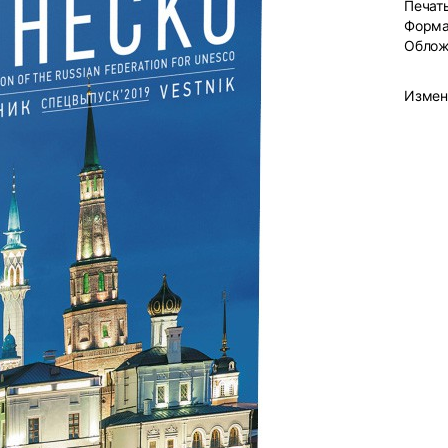
Печат
Форма
Облож
Измен