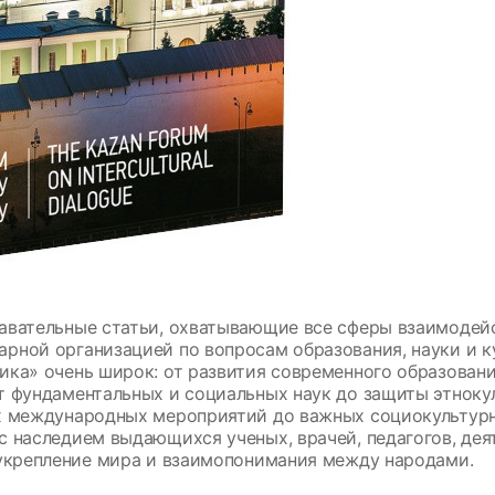
авательные статьи, охватывающие все сферы взаимодей
арной организацией по вопросам образования, науки и 
ика» очень широк: от развития современного образован
т фундаментальных и социальных наук до защиты этноку
х международных мероприятий до важных социокультурн
с наследием выдающихся ученых, врачей, педагогов, де
 укрепление мира и взаимопонимания между народами.